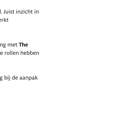
Juist inzicht in
erkt
ing met
The
de rollen hebben
g bij de aanpak