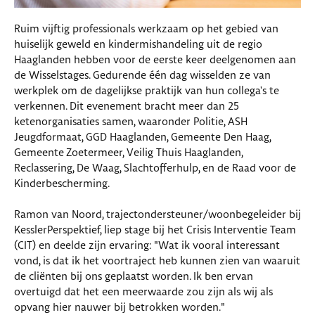
Ruim vijftig professionals werkzaam op het gebied van
huiselijk geweld en kindermishandeling uit de regio
Haaglanden hebben voor de eerste keer deelgenomen aan
de Wisselstages. Gedurende één dag wisselden ze van
werkplek om de dagelijkse praktijk van hun collega's te
verkennen. Dit evenement bracht meer dan 25
ketenorganisaties samen, waaronder Politie, ASH
Jeugdformaat, GGD Haaglanden, Gemeente Den Haag,
Gemeente Zoetermeer, Veilig Thuis Haaglanden,
Reclassering, De Waag, Slachtofferhulp, en de Raad voor de
Kinderbescherming.
Ramon van Noord, trajectondersteuner/woonbegeleider bij
KesslerPerspektief, liep stage bij het Crisis Interventie Team
(CIT) en deelde zijn ervaring: "Wat ik vooral interessant
vond, is dat ik het voortraject heb kunnen zien van waaruit
de cliënten bij ons geplaatst worden. Ik ben ervan
overtuigd dat het een meerwaarde zou zijn als wij als
opvang hier nauwer bij betrokken worden."